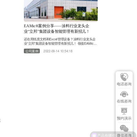
EAMic®案例分享——涂料行业龙头企
业“立邦”集团设备智能管理有新招儿！
还在用纸质文档和Excel管理设备？涂料行业龙头企
业“立邦”集团设备智能管理有新招儿！ 领值EAMic®
（易美刻）助力改善立邦涂料(中国)工厂数字化维护
公司案例
2022-09-14 10:54:18
项目 关于立邦中国 立邦中国隶属于新加坡立时集
团。立时集团是一家涂料制造与服务商。1992年作为
较早进入中国市场的涂料跨国企业，立邦在中国注册
成立第一家公司。立邦中国区总部设立于上海，在全
国拥有超过70家生产供应链基地，……
电话咨询
在线咨询
预约演示
坛
微信咨询