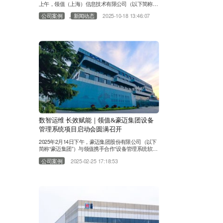
上午，领值（上海）信息技术有限公司（以下简称
“领值”）与施可丰化工股份有限公司（以下简称 “施可
,
公司案例
新闻动态
2025-10-18 13:46:07
丰”）合作的 “设备管理精细化运维系统项目” 启动
会，在施可丰二楼会议室隆重召开。翔龙集团董事长
助理尤总、马新东、郑武、梁瑞民，施可丰总经理山
总、设备部王部长、合成氨厂崔健及各部门负责人、
业务骨干百余人，与领值项目团队尹金星等核心成员
共同出席，标志……
数智运维 长效赋能｜领值&豪迈集团设备
管理系统项目启动会圆满召开
2025年2月14日下午，豪迈集团股份有限公司（以下
简称“豪迈集团”）与领值携手合作“设备管理系统软
件”项目启动会在豪迈工业园区内顺利启动。豪迈集
公司案例
2025-02-25 17:18:53
团董事王晓东、设备部长王清涧、数十位设备科科长
以及相关人员；领值总经理王海发、售前总监任海龙
及售前经理尹金星、项目经理吴铭泉及相关项目成员
共同出席此次启动大会。 豪迈，始创于1995年，是
一家民营股份制国际化集团公司，高端机械装备龙头
企业。地处山东半岛蓝……