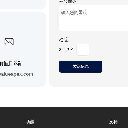
您的需求
*
检验
8 + 2 ?
领值邮箱
valueapex.com
功能
支持