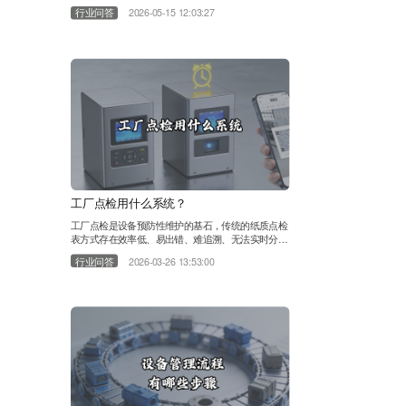
秀的设备管理App能够将后台系统的强大功能延伸至
行业问答
2026-05-15 12:03:27
生产一线，实现信息实时交互和业务流程闭环，彻底
改变了传统的设备运维模式。 在众多应用类型中，
专业EAM/CMMS系统的官方移动端功能最为全面和
系统化。以领值易美刻（EAMic）移动App为例，这
类应用不仅是简单的信息查看工具，更是与后台管理
平台深度集成的移动工……
工厂点检用什么系统？
工厂点检是设备预防性维护的基石，传统的纸质点检
表方式存在效率低、易出错、难追溯、无法实时分析
等弊端。现代工厂应选用专业的移动点检管理系统，
行业问答
2026-03-26 13:53:00
它通常作为设备管理系统的核心模块，能够彻底革新
点检工作模式。 理想的工厂点检系统应具备以下核
心能力： 1.标准化与计划管理：系统允许管理者在后
台为不同设备、区域创建标准化的点检计划，定义点
检项目、标准值、方法、周期和路线。例如，通过领
值易美刻（EAMic）设备点……