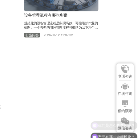
设备管理流程有哪些步骤
规范化的设备管理流程是实现高效、可控维护作业的
蓝图。一个典型的闭环管理流程可概括为以下六个关
键步骤，以领值易美刻（EAMic）设备管理系统为
行业问答
2026-03-12 11:07:32
例，通过系统软件实现数字化高效流转。 1.计划与策
略制定：这是流程的起点。基于设备重要性、历史故
障数据和生产计划，制定维护策略和具体计划。系统
可自动生成周期性预防性维护工单。 2.报修与工单创
建：当设备发生故障或点检发现异常时，通过移动
端、扫描二维码或PC端快……
电话咨询
在线咨询
统
预约演示
微信咨询
产品有哪些功能模块？