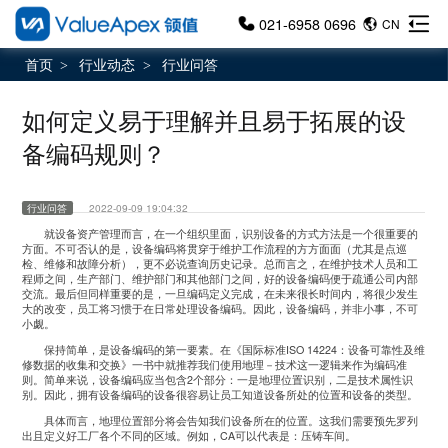
021-6958 0696
CN
首页
行业动态
行业问答
>
>
如何定义易于理解并且易于拓展的设
备编码规则？
行业问答
2022-09-09 19:04:32
就设备资产管理而言，在一个组织里面，识别设备的方式方法是一个很重要的
方面。不可否认的是，设备编码将贯穿于维护工作流程的方方面面（尤其是点巡
检、维修和故障分析），更不必说查询历史记录。总而言之，在维护技术人员和工
程师之间，生产部门、维护部门和其他部门之间，好的设备编码便于疏通公司内部
交流。最后但同样重要的是，一旦编码定义完成，在未来很长时间内，将很少发生
大的改变，员工将习惯于在日常处理设备编码。因此，设备编码，并非小事，不可
小觑。
保持简单，是设备编码的第一要素。在《国际标准ISO 14224：设备可靠性及维
修数据的收集和交换》一书中就推荐我们使用地理－技术这一逻辑来作为编码准
则。简单来说，设备编码应当包含2个部分：一是地理位置识别，二是技术属性识
别。因此，拥有设备编码的设备很容易让员工知道设备所处的位置和设备的类型。
具体而言，地理位置部分将会告知我们设备所在的位置。这我们需要预先罗列
出且定义好工厂各个不同的区域。例如，CA可以代表是：压铸车间。