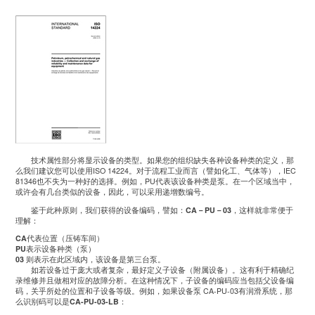
技术属性部分将显示设备的类型。如果您的组织缺失各种设备种类的定义，那
么我们建议您可以使用ISO 14224。对于流程工业而言（譬如化工、气体等），IEC
81346也不失为一种好的选择。例如，PU代表该设备种类是泵。在一个区域当中，
或许会有几台类似的设备，因此，可以采用递增数编号。
鉴于此种原则，我们获得的设备编码，譬如：
CA－PU－03
，这样就非常便于
理解：
CA
代表位置（压铸车间）
PU
表示设备种类（泵）
03
则表示在此区域内，该设备是第三台泵。
如若设备过于庞大或者复杂，最好定义子设备（附属设备）。这有利于精确纪
录维修并且做相对应的故障分析。在这种情况下，子设备的编码应当包括父设备编
码，关乎所处的位置和子设备等级。例如，如果设备泵 CA-PU-03有润滑系统，那
么识别码可以是
CA-PU-03-LB
：