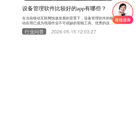
设备管理软件比较好的app有哪些？
工厂点
作业的蓝
在当前移动互联网快速发展的背景下，设备管理软件的移
工厂点检是
个关键步
动应用已成为现场作业不可或缺的智能工具。优秀的设备
式存在效率
为例，通过系
管理App能够将后台系统的强大功能延伸至生产一线，实
现代工厂应
2
行业问答
2026-05-15 12:03:27
行业问
制定：这是流
现信息实时交互和业务流程闭环，彻底改变了传统的设备
备管理系统
生产计划，
运维模式。 在众多应用类型中，专业EAM/CMMS系统的
想的工厂点
期性预防性
官方移动端功能最为全面和系统化。以领值易美刻（EAM
管理：系统
故障或点检发
ic）移动App为例，这类应用不仅是简单的信息查看工
化的点检计
快……
具，更是与后台管理平台深度集成的移动工……
线。例如，
姓名
*
职位