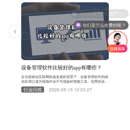
可以介绍下你们的产品么？
你们是怎么收费的呢？
设备管理软件比较好的app有哪些？
工厂点
作业的蓝
在当前移动互联网快速发展的背景下，设备管理软件的移
工厂点检是
个关键步
动应用已成为现场作业不可或缺的智能工具。优秀的设备
式存在效率
为例，通过系
管理App能够将后台系统的强大功能延伸至生产一线，实
现代工厂应
2
行业问答
2026-05-15 12:03:27
行业问
制定：这是流
现信息实时交互和业务流程闭环，彻底改变了传统的设备
备管理系统
生产计划，
运维模式。 在众多应用类型中，专业EAM/CMMS系统的
想的工厂点
期性预防性
官方移动端功能最为全面和系统化。以领值易美刻（EAM
管理：系统
故障或点检发
ic）移动App为例，这类应用不仅是简单的信息查看工
化的点检计
快……
具，更是与后台管理平台深度集成的移动工……
线。例如，