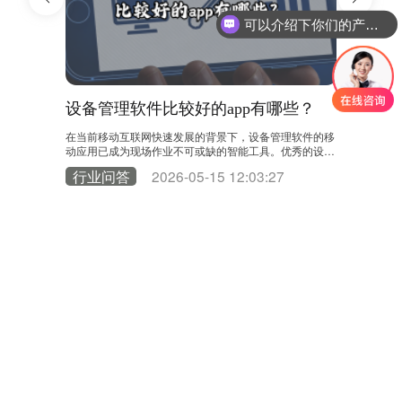
可以介绍下你们的产品么？
设备管理软件比较好的app有哪些？
工厂点
作业的蓝
在当前移动互联网快速发展的背景下，设备管理软件的移
工厂点检是
个关键步
动应用已成为现场作业不可或缺的智能工具。优秀的设备
式存在效率
为例，通过系
管理App能够将后台系统的强大功能延伸至生产一线，实
现代工厂应
2
行业问答
2026-05-15 12:03:27
行业问
制定：这是流
现信息实时交互和业务流程闭环，彻底改变了传统的设备
备管理系统
生产计划，
运维模式。 在众多应用类型中，专业EAM/CMMS系统的
想的工厂点
期性预防性
官方移动端功能最为全面和系统化。以领值易美刻（EAM
管理：系统
故障或点检发
ic）移动App为例，这类应用不仅是简单的信息查看工
化的点检计
快……
具，更是与后台管理平台深度集成的移动工……
线。例如，