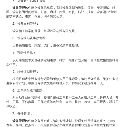
1、设备资产及技术管理：
设备管理软件
建立设备信息库，实现设备前期的选型、采购、安装测试、转
固；设备转固后的移装、封存、启封、闲置、租赁、转让、报废，设备运行过程中
的技术状态、维护、保养、润滑情况记录。
2、设备文档管理：
设备相关档案的登录、整理以及与设备的交接。
3、设备缺陷及事故管理：
设备缺陷报告、跟踪、统计，设备紧急事故处理。
4、预防性维修：
以可靠性技术为基础的定期维修、维护，维修计划分解，自动生成预防性维修
工作单。
5、维修计划排程：
根据日程表中设备运行记录和维修人员工作记录，编制整体维修、维护任务进
度的安排计划，根据任务的优先级和维修人员工种情况来确定维修工人。
6、工单的生成与跟踪：
对自动生成的预防性、预测性维修工单和手工录入的请求工单，进行人员、备
件、工具、工作步骤、工作进度等的计划、审批、执行、检查、完工报告，跟踪工
单状态。
7、备件管理：
设备管理软件
建立备件台账，编制备件计划，处理备件日常库存事务（接收、
发料、移动、盘点等），根据备件最小库存量或备件重订货点自动生成采购计划，