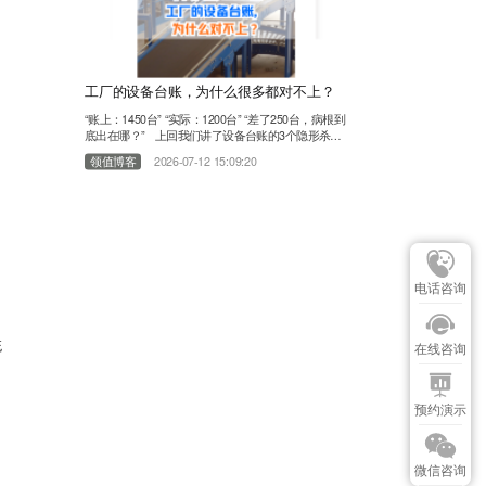
工厂的设备台账，为什么很多都对不上？
“账上：1450台” “实际：1200台” “差了250台，病根到
底出在哪？” 上回我们讲了设备台账的3个隐形杀
手。有朋友在问“这250台“隐形”设备，到底是怎么从
领值博客
2026-07-12 15:09:20
台账里一步步消失的？”干了11年EAM设备管理行
业，服务过上千家工厂，我们发现：设备台账对不
上，不是员工偷懒，不是盘点不认真。病根，往往在
这3个环节： 01第一个环节：买回来没人记 设备采
购回来了……
电话咨询
统
在线咨询
预约演示
微信咨询