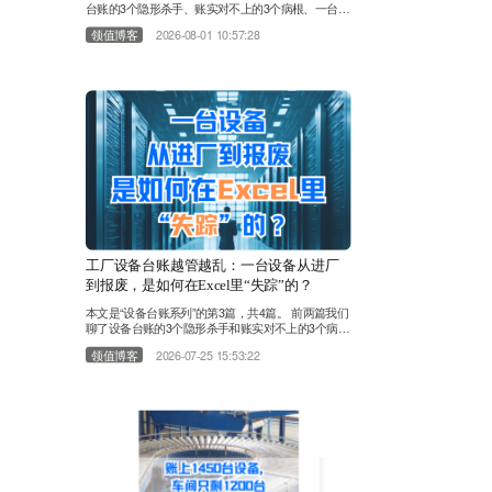
台账的3个隐形杀手、账实对不上的3个病根、一台设
备在Excel里的“失踪”全过程。今天，我们来回答那个
领值博客
2026-08-01 10:57:28
终极问题：Excel管设备，到底管到什么时候是个
头？ 很多工厂的设备台账对不上，第一反应是“人不
够负责”。于是加人、加班、加考核。设备管理员对
着Excel一遍遍核对，维修工被追着补记录，财务部
打电话催设备部更新台账。表格越来越厚，Sheet越
来越……
工厂设备台账越管越乱：一台设备从进厂
到报废，是如何在Excel里“失踪”的？
本文是“设备台账系列”的第3篇，共4篇。 前两篇我们
聊了设备台账的3个隐形杀手和账实对不上的3个病
根，这一篇我们跟着一台设备走完全程。上期我们聊
领值博客
2026-07-25 15:53:22
到，不少工厂账上1450台设备，现场只剩1200台。
设备台账账实对不上，不少管理者选择靠Excel表格
解决问题。 今天换个视角，跟随一台设备走完全流
程，看看它是怎样在Excel表格里一步步消失的。
第一站：设备进厂——数据源从一开始就是分裂
的……