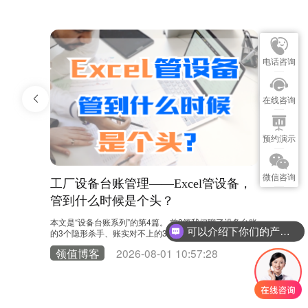
电话咨询
在线咨询
预约演示
微信咨询
都对不
工厂设备台账管理——Excel管设备，
工厂设
管到什么时候是个头？
进厂到报
踪”的？
0台，病根到底
本文是“设备台账系列”的第4篇。 前3篇我们聊了设备台账
本文是“设
可以介绍下你们的产品么？
杀手。有朋
的3个隐形杀手、账实对不上的3个病根、一台设备在Exc
设备台账的
台账里一步步
el里的“失踪”全过程。今天，我们来回答那个终极问题：E
我们跟着一
0
领值博客
2026-08-01 10:57:28
领值博
务过上千家工
xcel管设备，到底管到什么时候是个头？ 很多工厂的设备
上1450
懒，不是盘
台账对不上，第一反应是“人不够负责”。于是加人、加
上，不少管
一个环节：
班、加考核。设备管理员对着Excel一遍遍核对，维修工
角，跟随一
被追着补记录，财务部打电话催设备部更新台账。表格越
格里一步步
来越厚，Sheet越来越……
开始就是分