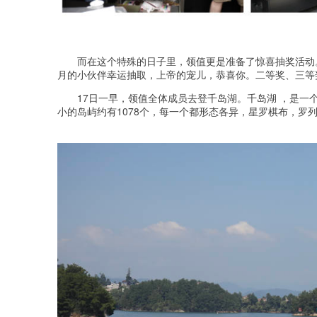
而在这个特殊的日子里，领值更是准备了惊喜抽奖活动。一
月的小伙伴幸运抽取，上帝的宠儿，恭喜你。二等奖、三等
17日一早，领值全体成员去登千岛湖。千岛湖 ，是一
小的岛屿约有1078个，每一个都形态各异，星罗棋布，罗