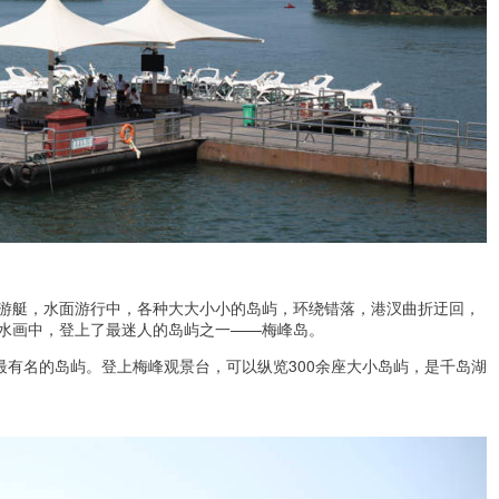
游艇，水面游行中，各种大大小小的岛屿，环绕错落，港汊曲折迂回，
水画中，登上了最迷人的岛屿之一——梅峰岛。
最有名的岛屿。登上梅峰观景台，可以纵览300余座大小岛屿，是千岛湖