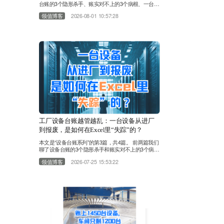
台账的3个隐形杀手、账实对不上的3个病根、一台设
备在Excel里的“失踪”全过程。今天，我们来回答那个
领值博客
2026-08-01 10:57:28
终极问题：Excel管设备，到底管到什么时候是个
头？ 很多工厂的设备台账对不上，第一反应是“人不
够负责”。于是加人、加班、加考核。设备管理员对
着Excel一遍遍核对，维修工被追着补记录，财务部
打电话催设备部更新台账。表格越来越厚，Sheet越
来越……
工厂设备台账越管越乱：一台设备从进厂
到报废，是如何在Excel里“失踪”的？
本文是“设备台账系列”的第3篇，共4篇。 前两篇我们
聊了设备台账的3个隐形杀手和账实对不上的3个病
根，这一篇我们跟着一台设备走完全程。上期我们聊
领值博客
2026-07-25 15:53:22
到，不少工厂账上1450台设备，现场只剩1200台。
设备台账账实对不上，不少管理者选择靠Excel表格
解决问题。 今天换个视角，跟随一台设备走完全流
程，看看它是怎样在Excel表格里一步步消失的。
第一站：设备进厂——数据源从一开始就是分裂
的……