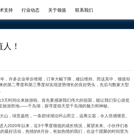
术支持
行业动态
关于领值
联系我们
值人！
的一年，许多企业举步维艰，订单大幅下降，难以维持。而这其中，领值却
来的第二季度和第三季度却实现逆势增长的良好势头，先后与数家大型
。
出3天时间出来旅游啦。首先要感谢我们伟大的祖国，能让我们安心游览
聚至旅游胜地——千岛湖，探寻度假天堂千岛湖的魅力和神秘。
峨大山，绿意盎然，一条碧绿湖泊环山而立，远离尘嚣，令人倍感惬意。
入2020年以来，近3个季度领值的成长情况，展望未来。小伙伴们各
夜晚的最好活动，热情的8月份，有如热情的我们，在这个团聚的时间里为