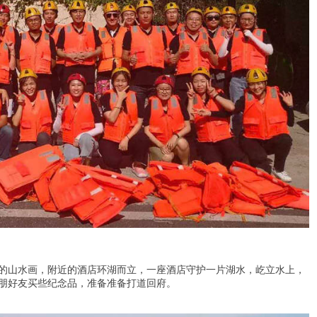
的山水画，附近的酒店环湖而立，一座酒店守护一片湖水，屹立水上，
朋好友买些纪念品，准备准备打道回府。