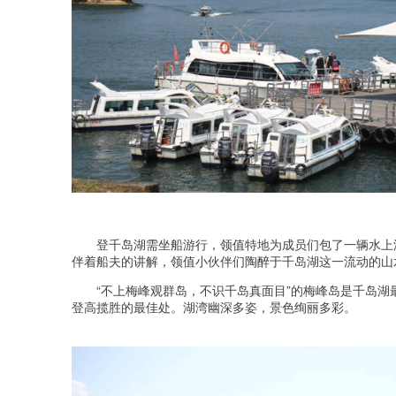
登千岛湖需坐船游行，领值特地为成员们包了一辆水上
伴着船夫的讲解，领值小伙伴们陶醉于千岛湖这一流动的山
“不上梅峰观群岛，不识千岛真面目”的梅峰岛是千岛湖
登高揽胜的最佳处。湖湾幽深多姿，景色绚丽多彩。