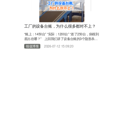
工厂的设备台账，为什么很多都对不上？
“账上：1450台” “实际：1200台” “差了250台，病根到
底出在哪？” 上回我们讲了设备台账的3个隐形杀
手。有朋友在问“这250台“隐形”设备，到底是怎么从
领值博客
2026-07-12 15:09:20
台账里一步步消失的？”干了11年EAM设备管理行
业，服务过上千家工厂，我们发现：设备台账对不
上，不是员工偷懒，不是盘点不认真。病根，往往在
这3个环节： 01第一个环节：买回来没人记 设备采
购回来了……