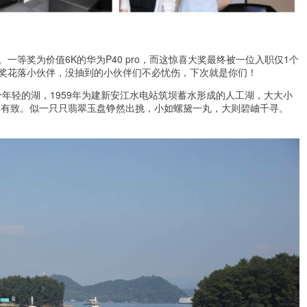
等奖为价值6K的华为P40 pro，而这惊喜大奖最终被一位入职仅1个
奖花落小伙伴，没抽到的小伙伴们不必忧伤，下次就是你们！
个年轻的湖，1959年为建新安江水电站筑坝蓄水形成的人工湖，大大小
列有致。似一只只翡翠玉盘铮然出挑，小如螺黛一丸，大则碧岫千寻。