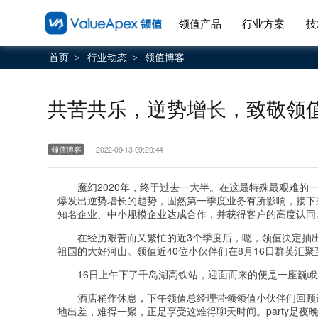
领值产品
行业方案
技
首页
行业动态
领值博客
>
>
共苦共乐，逆势增长，致敬领
领值博客
2022-09-13 09:20:44
魔幻2020年，终于过去一大半。在这最特殊最艰难
爆发出逆势增长的趋势，固然第一季度业务有所影响，接下
知名企业、中小规模企业达成合作，并获得客户的高度认同
在经历艰苦而又繁忙的近3个季度后，嗯，领值决定抽
祖国的大好河山。领值近40位小伙伴们在8月16日群英汇
16日上午下了千岛湖高铁站，迎面而来的便是一座巍
酒店稍作休息，下午领值总经理带领领值小伙伴们回顾进
地出差，难得一聚，正是享受这难得聊天时间。party是