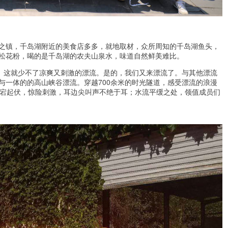
之镇，千岛湖附近的美食店多多，就地取材，众所周知的千岛湖鱼头，
松花粉，喝的是千岛湖的农夫山泉水，味道自然鲜美难比。
”。这就少不了凉爽又刺激的漂流。是的，我们又来漂流了。与其他漂流
与一体的的高山峡谷漂流。穿越700余米的时光隧道，感受漂流的浪漫
跌宕起伏，惊险刺激，耳边尖叫声不绝于耳；水流平缓之处，领值成员们