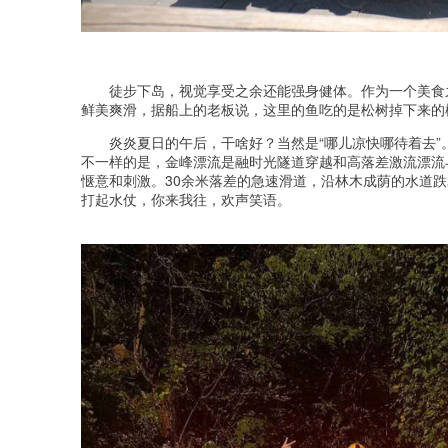
徒步下岛，视觉享受之余还能强身健体。作为一个美食
鲜美爽滑，据船上的老板说，这里的鱼吃的是松树掉下来的
炎炎夏日的午后，干啥好？当然是“哪儿凉快哪待着去
不一样的是，金峰漂流是融时光隧道穿越和高落差激流漂流
惬意和刺激。30余米落差的急速滑道，沿林木成荫的水道
打起水仗，你来我往，欢声笑语。