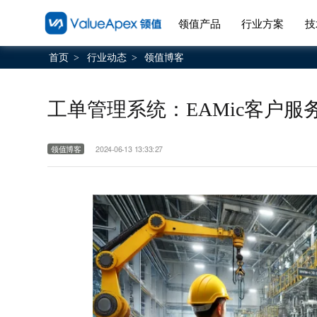
领值产品
行业方案
技
首页
行业动态
领值博客
>
>
工单管理系统：EAMic客户服
领值博客
2024-06-13 13:33:27