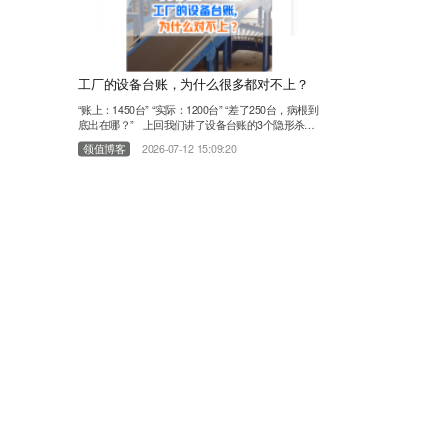
工厂的设备台账，为什么很多都对不上？
“账上：1450台” “实际：1200台” “差了250台，病根到
底出在哪？” 上回我们讲了设备台账的3个隐形杀
手。有朋友在问“这250台“隐形”设备，到底是怎么从
领值博客
2026-07-12 15:09:20
台账里一步步消失的？”干了11年EAM设备管理行
业，服务过上千家工厂，我们发现：设备台账对不
上，不是员工偷懒，不是盘点不认真。病根，往往在
这3个环节： 01第一个环节：买回来没人记 设备采
购回来了……