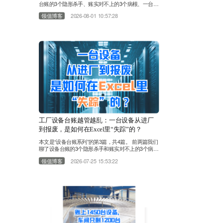
台账的3个隐形杀手、账实对不上的3个病根、一台设
备在Excel里的“失踪”全过程。今天，我们来回答那个
领值博客
2026-08-01 10:57:28
终极问题：Excel管设备，到底管到什么时候是个
头？ 很多工厂的设备台账对不上，第一反应是“人不
够负责”。于是加人、加班、加考核。设备管理员对
着Excel一遍遍核对，维修工被追着补记录，财务部
打电话催设备部更新台账。表格越来越厚，Sheet越
来越……
工厂设备台账越管越乱：一台设备从进厂
到报废，是如何在Excel里“失踪”的？
本文是“设备台账系列”的第3篇，共4篇。 前两篇我们
聊了设备台账的3个隐形杀手和账实对不上的3个病
根，这一篇我们跟着一台设备走完全程。上期我们聊
领值博客
2026-07-25 15:53:22
到，不少工厂账上1450台设备，现场只剩1200台。
设备台账账实对不上，不少管理者选择靠Excel表格
解决问题。 今天换个视角，跟随一台设备走完全流
程，看看它是怎样在Excel表格里一步步消失的。
第一站：设备进厂——数据源从一开始就是分裂
的……