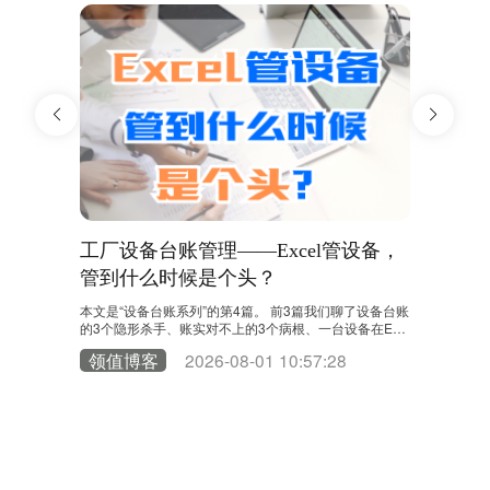
都对不
工厂设备台账管理——Excel管设备，
工厂设
管到什么时候是个头？
进厂到报
踪”的？
0台，病根到底
本文是“设备台账系列”的第4篇。 前3篇我们聊了设备台账
本文是“设
杀手。有朋
的3个隐形杀手、账实对不上的3个病根、一台设备在Exc
设备台账的
台账里一步步
el里的“失踪”全过程。今天，我们来回答那个终极问题：E
我们跟着一
0
领值博客
2026-08-01 10:57:28
领值博
务过上千家工
xcel管设备，到底管到什么时候是个头？ 很多工厂的设备
上1450
懒，不是盘
台账对不上，第一反应是“人不够负责”。于是加人、加
上，不少管
一个环节：
班、加考核。设备管理员对着Excel一遍遍核对，维修工
角，跟随一
被追着补记录，财务部打电话催设备部更新台账。表格越
格里一步步
来越厚，Sheet越来越……
开始就是分