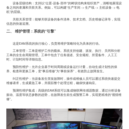
设备层级结构：支持以“位置-设备-部件”的树状结构来组织资产，清晰地展现设
备之间的隶属和关联关系。例如，可以构建“生产车间 -> 生产线 -> 主机设备 -> 电
机”的层级。
关联关系管理：能够关联设备的备件清单、技术文档、历史维修记录等，实现
信息的快速追溯。
二、 维护管理：系统的“引擎”
这是EAM系统的执行核心，负责将维护策略转化为具体的行动。
工单管理：工单是维护工作的载体。系统支持创建、派发、执行、关闭和分析
工单的全生命周期管理。工单中包含了任务描述、安全规程、所需备件、人工工
时、计划时间等详细信息。
预防性维护：允许企业基于时间周期或设备运行计量，自动生成计划性的保
养、检查和更换工单，变“事后维修”为“事前保养”，有效防止故障发生。
纠正性维护：当设备发生突发故障时，操作或维修人员可以通过系统快速提交
维修请求，生成紧急工单，并跟踪整个处理过程，确保快速响应。
预测性维护集成：高级的EAM系统可以集成物联网传感器数据，通过分析设备
振动、温度等状态参数的趋势，在故障发生前生成预警工单，实现更精准的“视情维
修”。