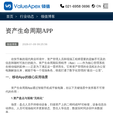
021-6958 0696
CN
首页
行业动态
领值博客
>
>
资产生命周期APP
领值博客
2026-01-09 09:25:56
在快节奏的现代商业环境中，资产管理人员和现场工程师需要的是触手可及的
信息和随时可执行的能力。资产生命周期应用程序（App）——作为核心管理系统
在移动端的延伸——正是为了满足这一需求而生。它将资产管理的全流程从办公室
电脑解放出来，赋能于每一个现场角色，彻底打通了数字化管理的“最后一公里”。
一、移动App的核心应用场景
资产生命周期App通过智能手机或平板电脑，在以下关键场景中发挥着不可替
代的作用：
1.资产盘点与巡检“无纸化”
场景：盘点人员手持移动设备，扫描资产上的二维码或RFID标签，设备信息自
动弹出。人员可现场核对并更新状态、责任人等信息，数据实时同步回中央数据
库。