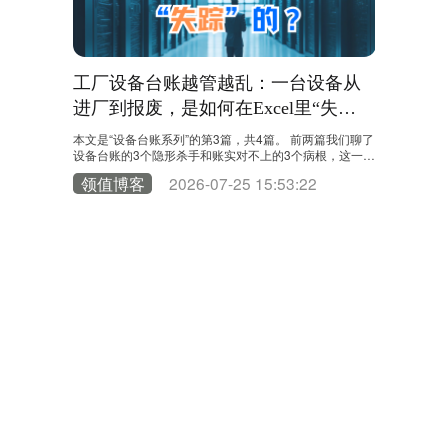
你厂里的
工厂设备台账越管越乱：一台设备从
工厂的
手掏空
进厂到报废，是如何在Excel里“失
上？
踪”的？
了不少设备
本文是“设备台账系列”的第3篇，共4篇。 前两篇我们聊了
“账上：145
天这篇，我
设备台账的3个隐形杀手和账实对不上的3个病根，这一篇
出在哪？”
端正正写着：
我们跟着一台设备走完全程。上期我们聊到，不少工厂账
友在问“这
4
领值博客
2026-07-25 15:53:22
领值博
个底朝天，
上1450台设备，现场只剩1200台。设备台账账实对不
消失的？”
是丢了？是
上，不少管理者选择靠Excel表格解决问题。 今天换个视
厂，我们发
 这不是段
角，跟随一台设备走完全流程，看看它是怎样在Excel表
点不认真。
服务过上千
格里一步步消失的。 第一站：设备进厂——数据源从一
买回来没人
开始就是分裂的……
姓名
*