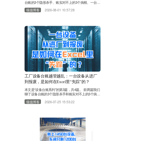
台账的3个隐形杀手、账实对不上的3个病根、一台设
备在Excel里的“失踪”全过程。今天，我们来回答那个
领值博客
2026-08-01 10:57:28
终极问题：Excel管设备，到底管到什么时候是个
头？ 很多工厂的设备台账对不上，第一反应是“人不
够负责”。于是加人、加班、加考核。设备管理员对
着Excel一遍遍核对，维修工被追着补记录，财务部
打电话催设备部更新台账。表格越来越厚，Sheet越
来越……
工厂设备台账越管越乱：一台设备从进厂
到报废，是如何在Excel里“失踪”的？
本文是“设备台账系列”的第3篇，共4篇。 前两篇我们
聊了设备台账的3个隐形杀手和账实对不上的3个病
根，这一篇我们跟着一台设备走完全程。上期我们聊
领值博客
2026-07-25 15:53:22
到，不少工厂账上1450台设备，现场只剩1200台。
设备台账账实对不上，不少管理者选择靠Excel表格
解决问题。 今天换个视角，跟随一台设备走完全流
程，看看它是怎样在Excel表格里一步步消失的。
第一站：设备进厂——数据源从一开始就是分裂
的……