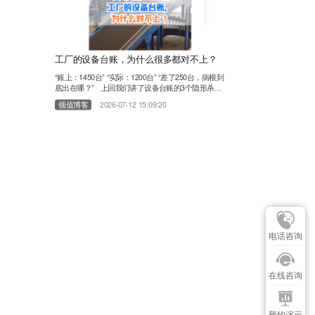
工厂的设备台账，为什么很多都对不上？
“账上：1450台” “实际：1200台” “差了250台，病根到
底出在哪？” 上回我们讲了设备台账的3个隐形杀
手。有朋友在问“这250台“隐形”设备，到底是怎么从
领值博客
2026-07-12 15:09:20
台账里一步步消失的？”干了11年EAM设备管理行
业，服务过上千家工厂，我们发现：设备台账对不
上，不是员工偷懒，不是盘点不认真。病根，往往在
这3个环节： 01第一个环节：买回来没人记 设备采
购回来了……
电话咨询
在线咨询
预约演示