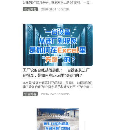
台账的3个隐形杀手、账实对不上的3个病根、一台设
备在Excel里的“失踪”全过程。今天，我们来回答那个
领值博客
2026-08-01 10:57:28
终极问题：Excel管设备，到底管到什么时候是个
头？ 很多工厂的设备台账对不上，第一反应是“人不
够负责”。于是加人、加班、加考核。设备管理员对
着Excel一遍遍核对，维修工被追着补记录，财务部
打电话催设备部更新台账。表格越来越厚，Sheet越
来越……
工厂设备台账越管越乱：一台设备从进厂
到报废，是如何在Excel里“失踪”的？
本文是“设备台账系列”的第3篇，共4篇。 前两篇我们
聊了设备台账的3个隐形杀手和账实对不上的3个病
根，这一篇我们跟着一台设备走完全程。上期我们聊
领值博客
2026-07-25 15:53:22
到，不少工厂账上1450台设备，现场只剩1200台。
设备台账账实对不上，不少管理者选择靠Excel表格
解决问题。 今天换个视角，跟随一台设备走完全流
程，看看它是怎样在Excel表格里一步步消失的。
第一站：设备进厂——数据源从一开始就是分裂
的……