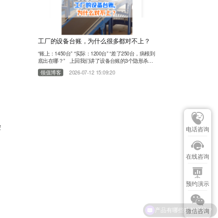
工厂的设备台账，为什么很多都对不上？
“账上：1450台” “实际：1200台” “差了250台，病根到
底出在哪？” 上回我们讲了设备台账的3个隐形杀
手。有朋友在问“这250台“隐形”设备，到底是怎么从
领值博客
2026-07-12 15:09:20
台账里一步步消失的？”干了11年EAM设备管理行
业，服务过上千家工厂，我们发现：设备台账对不
上，不是员工偷懒，不是盘点不认真。病根，往往在
这3个环节： 01第一个环节：买回来没人记 设备采
购回来了……
控
电话咨询
在线咨询
预约演示
微信咨询