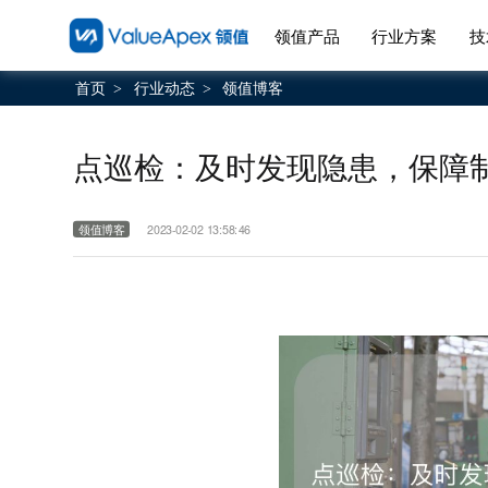
领值产品
行业方案
技
首页
行业动态
领值博客
>
>
点巡检：及时发现隐患，保障
领值博客
2023-02-02 13:58:46