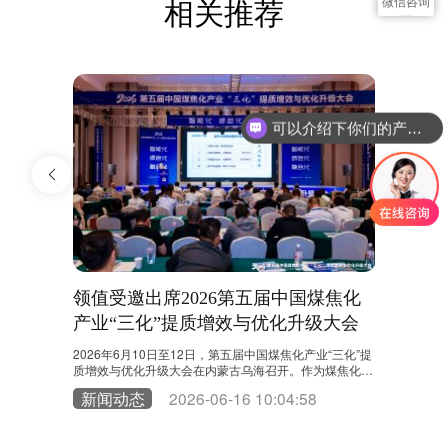
微信咨询
相关推荐
可以介绍下你们的产品么？
万事胜意
领值受邀出席2026第五届中国煤焦化
温馨提示
产业“三化”提质增效与优化升级大会
业规范
2
2026年6月10日至12日，第五届中国煤焦化产业“三化”提
尊敬的易美刻
质增效与优化升级大会在内蒙古乌海召开。作为煤焦化领
浏览器产业联盟（C
域具有影响力的行业交流平台，大会汇聚了协会专家、科
m）于202
新闻动态
2026-06-16 10:04:58
新闻动
研机构、重点企业及产业链合作伙伴。领值受邀参加本次
范，自20
大会，与行业专家及企业代表共同围绕产业升级、绿色低
（CA）新签
碳发展、智能化建设等话题展开深入探讨。 当前，煤焦化
计划在未来