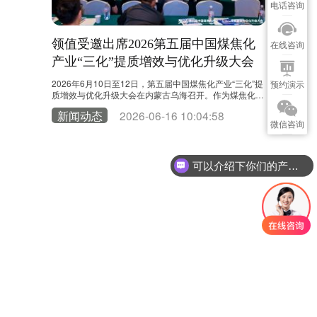
电话咨询
万事胜意
领值受邀出席2026第五届中国煤焦化
温馨提示
在线咨询
产业“三化”提质增效与优化升级大会
业规范
2
2026年6月10日至12日，第五届中国煤焦化产业“三化”提
尊敬的易美刻
预约演示
质增效与优化升级大会在内蒙古乌海召开。作为煤焦化领
浏览器产业联盟（C
域具有影响力的行业交流平台，大会汇聚了协会专家、科
m）于202
新闻动态
2026-06-16 10:04:58
新闻动
研机构、重点企业及产业链合作伙伴。领值受邀参加本次
范，自20
微信咨询
大会，与行业专家及企业代表共同围绕产业升级、绿色低
（CA）新签
碳发展、智能化建设等话题展开深入探讨。 当前，煤焦化
计划在未来
行业正处于数字化转型与高质量发展的关键阶段。随
在2029年
着“双碳”目标持续推进，以及人工智能、工业……
可以介绍下你们的产品么？
姓名
*