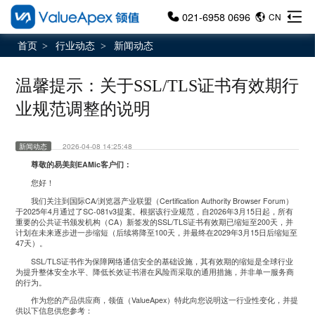
021-6958 0696
CN
首页
行业动态
新闻动态
>
>
温馨提示：关于SSL/TLS证书有效期行
业规范调整的说明
新闻动态
2026-04-08 14:25:48
尊敬的易美刻EAMic客户们：
您好！
我们关注到国际CA/浏览器产业联盟（Certification Authority Browser Forum）
于2025年4月通过了SC-081v3提案。根据该行业规范，自2026年3月15日起，所有
重要的公共证书颁发机构（CA）新签发的SSL/TLS证书有效期已缩短至200天，并
计划在未来逐步进一步缩短（后续将降至100天，并最终在2029年3月15日后缩短至
47天）。
SSL/TLS证书作为保障网络通信安全的基础设施，其有效期的缩短是全球行业
为提升整体安全水平、降低长效证书潜在风险而采取的通用措施，并非单一服务商
的行为。
作为您的产品供应商，领值（ValueApex）特此向您说明这一行业性变化，并提
供以下信息供您参考：