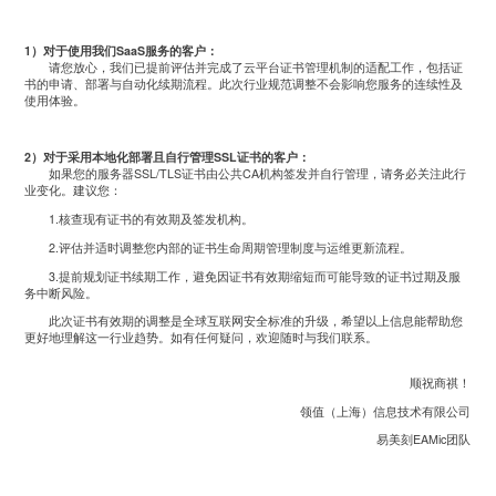
1）对于使用我们SaaS服务的客户：
请您放心，我们已提前评估并完成了云平台证书管理机制的适配工作，包括证
书的申请、部署与自动化续期流程。此次行业规范调整不会影响您服务的连续性及
使用体验。
2）对于采用本地化部署且自行管理SSL证书的客户：
如果您的服务器SSL/TLS证书由公共CA机构签发并自行管理，请务必关注此行
业变化。建议您：
1.核查现有证书的有效期及签发机构。
2.评估并适时调整您内部的证书生命周期管理制度与运维更新流程。
3.提前规划证书续期工作，避免因证书有效期缩短而可能导致的证书过期及服
务中断风险。
此次证书有效期的调整是全球互联网安全标准的升级，希望以上信息能帮助您
更好地理解这一行业趋势。如有任何疑问，欢迎随时与我们联系。
顺祝商祺！
领值（上海）信息技术有限公司
易美刻EAMic团队