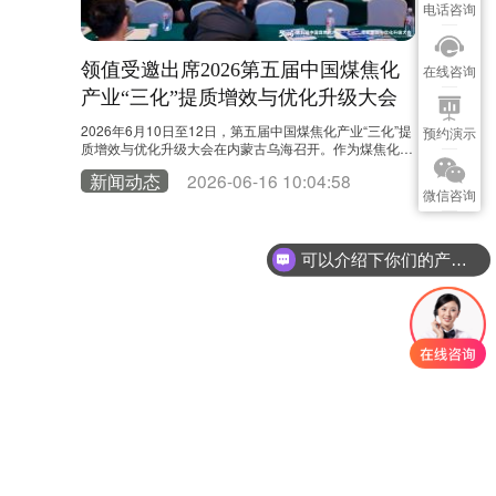
电话咨询
班公告
领值受邀出席2026第五届中国煤焦化
新年快乐
在线咨询
产业“三化”提质增效与优化升级大会
EAMic®
新闻动
您一直以来对
2026年6月10日至12日，第五届中国煤焦化产业“三化”提
预约演示
务 祝您新
质增效与优化升级大会在内蒙古乌海召开。作为煤焦化领
0
值班安排，请
域具有影响力的行业交流平台，大会汇聚了协会专家、科
新闻动态
2026-06-16 10:04:58
研机构、重点企业及产业链合作伙伴。领值受邀参加本次
微信咨询
大会，与行业专家及企业代表共同围绕产业升级、绿色低
碳发展、智能化建设等话题展开深入探讨。 当前，煤焦化
行业正处于数字化转型与高质量发展的关键阶段。随
着“双碳”目标持续推进，以及人工智能、工业……
可以介绍下你们的产品么？
姓名
*