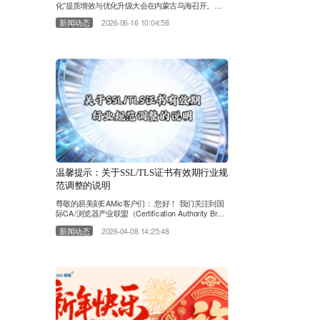
化”提质增效与优化升级大会在内蒙古乌海召开。作
为煤焦化领域具有影响力的行业交流平台，大会汇聚
新闻动态
2026-06-16 10:04:58
了协会专家、科研机构、重点企业及产业链合作伙
伴。领值受邀参加本次大会，与行业专家及企业代表
共同围绕产业升级、绿色低碳发展、智能化建设等话
题展开深入探讨。 当前，煤焦化行业正处于数字化
转型与高质量发展的关键阶段。随着“双碳”目标持续
推进，以及人工智能、工业……
温馨提示：关于SSL/TLS证书有效期行业规
范调整的说明
尊敬的易美刻EAMic客户们： 您好！ 我们关注到国
际CA/浏览器产业联盟（Certification Authority Brow
ser Forum）于2025年4月通过了SC-081v3提案。根
新闻动态
2026-04-08 14:25:48
据该行业规范，自2026年3月15日起，所有重要的公
共证书颁发机构（CA）新签发的SSL/TLS证书有效
期已缩短至200天，并计划在未来逐步进一步缩短
（后续将降至100天，并最终在2029年3月15日
后……