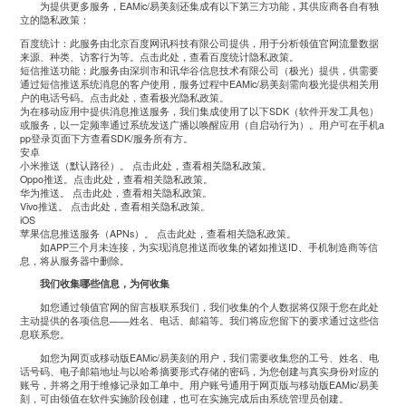
为提供更多服务，
EAMic/
易美刻还集成有以下第三方功能，其供应商各自有独
立的隐私政策：
百度统计：此服务由北京百度网讯科技有限公司提供，用于分析领值官网流量数据
来源、种类、访客行为等。
点击此处
，查看百度统计隐私政策。
短信推送功能：此服务由深圳市和讯华谷信息技术有限公司（极光）提供，供需要
通过短信推送系统消息的客户使用，服务过程中
EAMic/
易美刻需向极光提供相关用
户的电话号码。
点击此处
，查看极光隐私政策。
为在移动应用中提供消息推送服务，我们集成使用了以下
SDK
（软件开发工具包）
或服务，以一定频率通过系统发送广播以唤醒应用（自启动行为）。用户可在手机
a
pp
登录页面下方查看
SDK/
服务所有方。
安卓
小米推送（默认路径）。
点击此处
，查看相关隐私政策。
Oppo
推送。
点击此处
，查看相关隐私政策。
华为推送。
点击此处
，查看相关隐私政策。
Vivo
推送。
点击此处
，查看相关隐私政策。
iOS
苹果信息推送服务（
APNs
）。
点击此处
，查看相关隐私政策。
如
APP
三个月未连接，为实现消息推送而收集的诸如推送
ID
、手机制造商等信
息，将从服务器中删除。
我们收集哪些信息，为何收集
如您通过领值官网的留言板联系我们，我们收集的个人数据将仅限于您在此处
主动提供的各项信息
——
姓名、电话、邮箱等。我们将应您留下的要求通过这些信
息联系您。
如您为网页或移动版
EAMic/
易美刻的用户，我们需要收集您的工号、姓名、电
话号码、电子邮箱地址与以哈希摘要形式存储的密码，为您创建与真实身份对应的
账号，并将之用于维修记录如工单中。用户账号通用于网页版与移动版
EAMic/
易美
刻，可由领值在软件实施阶段创建，也可在实施完成后由系统管理员创建。