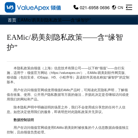
021-6958 0696
CN
首页
EAMic/易美刻隐私政策——含“缘智护”
EAMic/易美刻隐私政策——含“缘智
护”
本隐私政策由领值（上海）信息技术有限公司
——
以下称
“
领值
”——
自行实
施，适用于：领值官方网站（
https://valueapex.cn/
），
EAMic/
易美刻软件网页版、
移动版（包括安卓、
iOSapp
、
H5
、小程序等）及该软件其他名称如
“
缘智护
”
的定制
版本。
用户在访问领值官网或使用领值
EAMic
产品时，可阅读此页隐私声明，了解领
值在收集、使用、公开用户隐私数据等方面的做法，并据此决定是否继续访问或使
用我们的网站和产品。
除本隐私声明中明确说明的场景之外，我们不会使用或分享您的任何个人信
息。如您决定使用我们的服务，即表明您对此隐私政策并无异议。
数据控制说明
用户在访问领值官网或使用
EAMic/
易美刻时被收集的个人信息数据由领值独立
控制，且由领值负责处理。