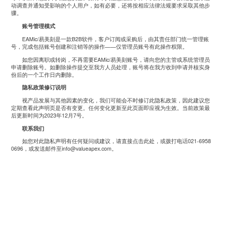
动调查并通知受影响的个人用户，如有必要，还将按相应法律法规要求采取其他步
骤。
账号管理模式
EAMic/
易美刻是一款
B2B
软件，客户订阅或采购后，由其责任部门统一管理账
号，完成包括账号创建和注销等的操作
——
仅管理员账号有此操作权限。
如您因离职或转岗，不再需要
EAMic/
易美刻账号，请向您的主管或系统管理员
申请删除账号。如删除操作提交至我方人员处理，账号将在我方收到申请并核实身
份后的一个工作日内删除。
隐私政策修订说明
视产品发展与其他因素的变化，我们可能会不时修订此隐私政策，因此建议您
定期查看此声明页是否有变更。任何变化更新至此页面即应视为生效。当前政策最
后更新时间为
2023
年
12
月
7
号。
联系我们
如您对此隐私声明有任何疑问或建议，请直接
点击此处
，或拨打电话
021-6958
0696
，或发送邮件至
info@valueapex.com
。