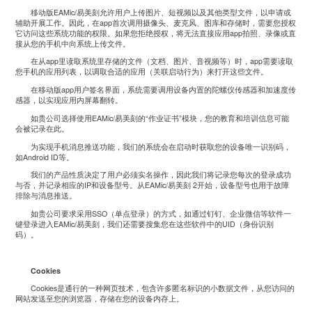
移动版
EAMic/
易美刻允许用户上传图片、短视频以及其他类型文件，以申请或
辅助开展工作。因此，在
app
首次调用摄像头、麦克风、图库和存储时，需要您授权
它访问这些系统功能的权限。如果您拒绝授权，将无法直接应用
app
拍照、录像或直
接从您的手机中向系统上传文件。
在从
app
里读取系统里存储的文件（文档、图片、音视频等）时，
app
需要读取
您手机的应用列表，以调取合适的应用（关联启动行为）来打开这些文件。
在移动版
app
用户签名界面，系统需要调用设备内置的陀螺仪传感器和加速度传
感器，以实现应用内屏幕翻转。
如贵公司选择使用
EAMic/
易美刻的
“
作业证书
”
模块，您的教育和培训信息可能
会被记录在此。
为实现手机消息推送功能，我们的系统会在启动时获取您的设备唯一识别码，
如
Android ID
等。
我们的产品性质决定了用户必须实名操作，因此我们将记录您每次的登录成功
与否，并记录相应的
IP
和设备型号。从
EAMic/
易美刻
2
开始，设备型号也用于故障
排除与消息推送。
如贵公司要求采用
SSO
（单点登录）的方式，如通过钉钉、企业微信等软件一
键登录进入
EAMic/
易美刻，我们还需要搜集您在这些软件中的
UID
（身份识别
码）。
Cookies
Cookies
是通行的一种网页技术，包含许多匿名标识的小数据文件，从您访问的
网站发送至您的浏览器，存储在您的设备内存上。