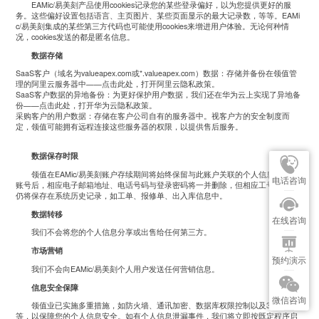
EAMic/
易美刻产品使用
cookies
记录您的某些登录偏好，以为您提供更好的服
务。这些偏好设置包括语言、主页图片、某些页面显示的最大记录数，等等。
EAMi
c/
易美刻集成的某些第三方代码也可能使用
cookies
来增进用户体验。无论何种情
况，
cookies
发送的都是匿名信息。
数据存储
SaaS
客户（域名为
valueapex.com
或
*.valueapex.com
）数据：存储并备份在领值管
理的阿里云服务器中
——
点击此处
，打开阿里云隐私政策。
SaaS
客户数据的异地备份：为更好保护用户数据，我们还在华为云上实现了异地备
份
——
点击此处
，打开华为云隐私政策。
采购客户的用户数据：存储在客户公司自有的服务器中。视客户方的安全制度而
定，领值可能拥有
远程连接这些服务器的权限，以提供售后服务。
数据保存时限
领值在
EAMic/
易美刻账户存续期间将始终保留与此账户关联的个人信息。删除
电话咨询
账号后，相应电子邮箱地址、电话号码与登录密码将一并删除，但相应工号与姓名
仍将保存在系统历史记录，如工单、报修单、出入库信息中。
数据转移
在线咨询
我们不会将您的个人信息分享或出售给任何第三方。
市场营销
预约演示
我们不会向
EAMic/
易美刻个人用户发送任何营销信息。
信息安全保障
微信咨询
领值业已实施多重措施，如防火墙、通讯加密、数据库权限控制以及
3-2-1
备份
等，以保障您的个人信息安全。如有个人信息泄漏事件，我们将立即按既定程序启