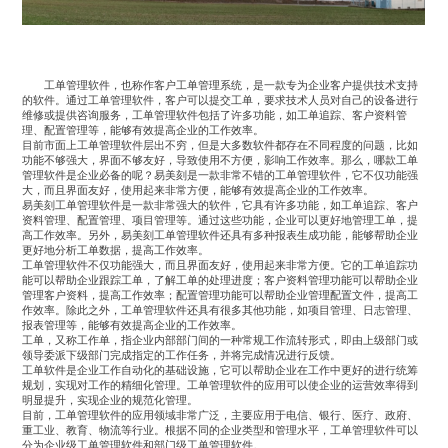
工单管理软件
，也称作客户工单管理系统，是一款专为企业客户提供技术支持
的软件。通过工单管理软件，客户可以提交工单，要求技术人员对自己的设备进行
维修或提供咨询服务，工单管理软件包括了许多功能，如工单追踪、客户资料管
理、配置管理等，能够有效提高企业的工作效率。
目前市面上工单管理软件层出不穷，但是大多数软件都存在不同程度的问题，比如
功能不够强大，界面不够友好，导致使用不方便，影响工作效率。那么，哪款工单
管理软件是企业必备的呢？易美刻是一款非常不错的工单管理软件，它不仅功能强
大，而且界面友好，使用起来非常方便，能够有效提高企业的工作效率。
易美刻工单管理软件是一款非常强大的软件，它具有许多功能，如工单追踪、客户
资料管理、配置管理、项目管理等。通过这些功能，企业可以更好地管理工单，提
高工作效率。另外，易美刻工单管理软件还具有多种报表生成功能，能够帮助企业
更好地分析工单数据，提高工作效率。
工单管理软件不仅功能强大，而且界面友好，使用起来非常方便。它的工单追踪功
能可以帮助企业跟踪工单，了解工单的处理进度；客户资料管理功能可以帮助企业
管理客户资料，提高工作效率；配置管理功能可以帮助企业管理配置文件，提高工
作效率。除此之外，工单管理软件还具有很多其他功能，如项目管理、日志管理、
报表管理等，能够有效提高企业的工作效率。
工单，又称工作单，指企业内部部门间的一种常规工作流转形式，即由上级部门或
领导委派下级部门完成指定的工作任务，并将完成情况进行反馈。
工单软件是企业工作自动化的基础设施，它可以帮助企业在工作中更好的进行统筹
规划，实现对工作的精细化管理。工单管理软件的应用可以使企业的运营效率得到
明显提升，实现企业的规范化管理。
目前，工单管理软件的应用领域非常广泛，主要应用于电信、银行、医疗、政府、
重工业、教育、物流等行业。根据不同的企业类型和管理水平，工单管理软件可以
分为企业级工单管理软件和部门级工单管理软件。