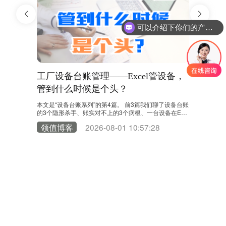
可以介绍下你们的产品么？
都对不
工厂设备台账管理——Excel管设备，
工厂设
管到什么时候是个头？
进厂到报
踪”的？
0台，病根到底
本文是“设备台账系列”的第4篇。 前3篇我们聊了设备台账
本文是“设
杀手。有朋
的3个隐形杀手、账实对不上的3个病根、一台设备在Exc
设备台账的
台账里一步步
el里的“失踪”全过程。今天，我们来回答那个终极问题：E
我们跟着一
0
领值博客
2026-08-01 10:57:28
领值博
务过上千家工
xcel管设备，到底管到什么时候是个头？ 很多工厂的设备
上1450
懒，不是盘
台账对不上，第一反应是“人不够负责”。于是加人、加
上，不少管
一个环节：
班、加考核。设备管理员对着Excel一遍遍核对，维修工
角，跟随一
被追着补记录，财务部打电话催设备部更新台账。表格越
格里一步步
来越厚，Sheet越来越……
开始就是分