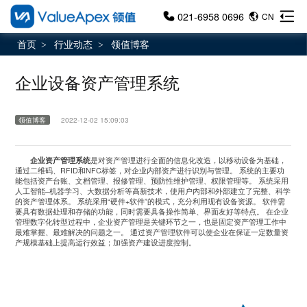
021-6958 0696
CN
首页
行业动态
领值博客
>
>
企业设备资产管理系统
领值博客
2022-12-02 15:09:03
企业资产管理系统
是对资产管理进行全面的信息化改造，以移动设备为基础，
通过二维码、
RFID
和
NFC
标签，对企业内部资产进行识别与管理。 系统的主要功
能包括资产台账、文档管理、报修管理、
预防性维护管理
、权限管理等。 系统采用
人工智能
–
机器学习、大数据分析等高新技术，使用户内部和外部建立了完整、科学
的资产管理体系。 系统采用
“
硬件
+
软件
”
的模式，充分利用现有设备资源。 软件需
要具有数据处理和存储的功能，同时需要具备操作简单、界面友好等特点。 在
企业
管理数字化转型
过程中，企业资产管理是关键环节之一，也是固定资产管理工作中
最难掌握、最难解决的问题之一。 通过资产管理软件可以使企业在保证一定数量资
产规模基础上提高运行效益；加强资产建设进度控制。