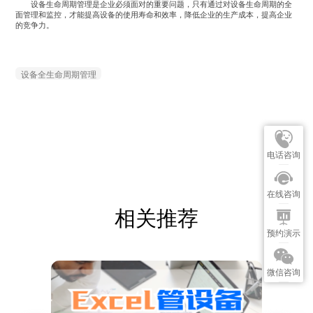
设备生命周期管理是企业必须面对的重要问题，只有通过对设备生命周期的全
面管理和监控，才能提高设备的使用寿命和效率，降低企业的生产成本，提高企业
的竞争力。
设备全生命周期管理
电话咨询
在线咨询
相关推荐
预约演示
微信咨询