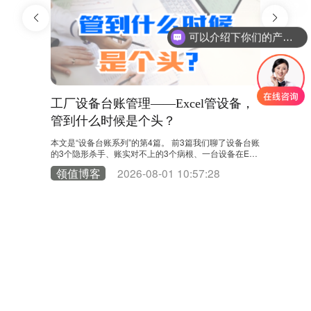
可以介绍下你们的产品么？
都对不
工厂设备台账管理——Excel管设备，
工厂设
管到什么时候是个头？
进厂到报
踪”的？
0台，病根到底
本文是“设备台账系列”的第4篇。 前3篇我们聊了设备台账
本文是“设
杀手。有朋
的3个隐形杀手、账实对不上的3个病根、一台设备在Exc
设备台账的
台账里一步步
el里的“失踪”全过程。今天，我们来回答那个终极问题：E
我们跟着一
0
领值博客
2026-08-01 10:57:28
领值博
务过上千家工
xcel管设备，到底管到什么时候是个头？ 很多工厂的设备
上1450
懒，不是盘
台账对不上，第一反应是“人不够负责”。于是加人、加
上，不少管
一个环节：
班、加考核。设备管理员对着Excel一遍遍核对，维修工
角，跟随一
被追着补记录，财务部打电话催设备部更新台账。表格越
格里一步步
来越厚，Sheet越来越……
开始就是分