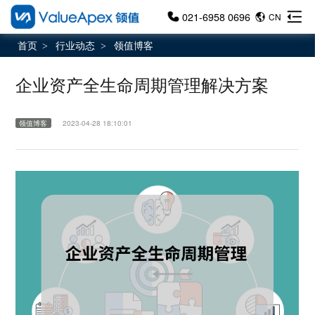
021-6958 0696
CN
首页
行业动态
领值博客
>
>
企业资产全生命周期管理解决方案
领值博客
2023-04-28 18:10:01