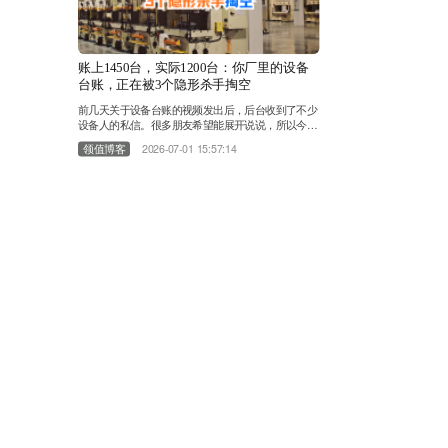
账上1450台，实际1200台：你厂里的设备
台账，正在被3个隐形杀手掏空
前几天关于设备台账的视频发出后，后台收到了不少
设备人的私信。很多朋友希望能展开说说，所以今天
这篇，我们来一场深度拆解。 一家工厂的台账上，
领值博客
2026-07-01 15:57:14
端端正正写着：设备总数1450台。年底大盘点，车间
里翻了个底朝天，实际数出来：1200台。 剩下的250
台设备，是丢了？是报废了没人记账？还是——压根
就没存在过？ 这不是段子。这是我们干了11年EAM
设备管理行业、服务过上千家工厂之后，在无数个车
间……