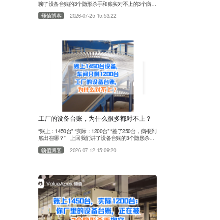
聊了设备台账的3个隐形杀手和账实对不上的3个病
根，这一篇我们跟着一台设备走完全程。上期我们聊
领值博客
2026-07-25 15:53:22
到，不少工厂账上1450台设备，现场只剩1200台。
设备台账账实对不上，不少管理者选择靠Excel表格
解决问题。 今天换个视角，跟随一台设备走完全流
程，看看它是怎样在Excel表格里一步步消失的。
第一站：设备进厂——数据源从一开始就是分裂
的……
工厂的设备台账，为什么很多都对不上？
“账上：1450台” “实际：1200台” “差了250台，病根到
底出在哪？” 上回我们讲了设备台账的3个隐形杀
手。有朋友在问“这250台“隐形”设备，到底是怎么从
领值博客
2026-07-12 15:09:20
台账里一步步消失的？”干了11年EAM设备管理行
业，服务过上千家工厂，我们发现：设备台账对不
上，不是员工偷懒，不是盘点不认真。病根，往往在
这3个环节： 01第一个环节：买回来没人记 设备采
购回来了……