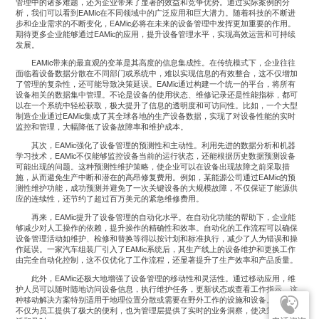
管理中的诸多难题，还为企业带来了显著的效益和竞争优势。通过实际案例的分
析，我们可以看到EAMic在不同领域中的广泛应用和巨大潜力。随着科技的不断进
步和企业需求的不断变化，EAMic必将在未来的设备管理中发挥更加重要的作用。
期待更多企业能够通过EAMic的应用，提升设备管理水平，实现高效运营和可持续
发展。
EAMic带来的最直观的变革是其高度的信息集成性。在传统模式下，企业往往
面临着设备数据分散在不同部门或系统中，难以实现信息的有效整合，这不仅增加
了管理的复杂性，还可能导致决策延误。EAMic通过构建一个统一的平台，将所有
设备相关的数据集中管理。不论是设备的使用状态、维修记录还是性能指标，都可
以在一个系统中轻松获取，极大提升了信息的透明度和可访问性。比如，一个大型
制造企业通过EAMic集成了其全球各地的生产设备数据，实现了对设备性能的实时
监控和管理，大幅降低了设备故障率和维护成本。
其次，EAMic强化了设备管理的预测性和主动性。利用先进的数据分析和机器
学习技术，EAMic不仅能够监控设备当前的运行状态，还能根据历史数据预测设备
可能出现的问题。这种预测性维护策略，使企业可以在设备出现故障之前采取措
施，从而避免生产中断和潜在的高昂修复费用。例如，某能源公司通过EAMic的预
测性维护功能，成功预测并避免了一次关键设备的大规模故障，不仅保证了能源供
应的连续性，还节约了超过百万美元的紧急维修费用。
再来，EAMic提升了设备管理的自动化水平。在自动化功能的帮助下，企业能
够减少对人工操作的依赖，提升操作的精确性和效率。自动化的工作流程可以确保
设备管理活动如维护、检修和替换等得以按计划和标准执行，减少了人为错误和操
作延误。一家汽车组装厂引入了EAMic系统后，其生产线上的设备维护和更换工作
由完全自动化控制，这不仅优化了工作流程，还显著提升了生产效率和产品质量。
此外，EAMic还极大地增强了设备管理的移动性和灵活性。通过移动应用，维
护人员可以随时随地访问设备信息，执行维护任务，更新状态或查看工作指示。这
种移动解决方案特别适用于地理位置分散或需要在野外工作的设施和设备。移动性
不仅为员工提供了极大的便利，也为管理层提供了实时的业务洞察，使决策更加灵