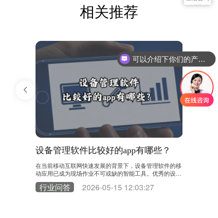
相关推荐
可以介绍下你们的产品么？
设备管理软件比较好的app有哪些？
工厂点
作业的蓝
在当前移动互联网快速发展的背景下，设备管理软件的移
工厂点检是
个关键步
动应用已成为现场作业不可或缺的智能工具。优秀的设备
式存在效率
为例，通过系
管理App能够将后台系统的强大功能延伸至生产一线，实
现代工厂应
2
行业问答
2026-05-15 12:03:27
行业问
制定：这是流
现信息实时交互和业务流程闭环，彻底改变了传统的设备
备管理系统
生产计划，
运维模式。 在众多应用类型中，专业EAM/CMMS系统的
想的工厂点
期性预防性
官方移动端功能最为全面和系统化。以领值易美刻（EAM
管理：系统
故障或点检发
ic）移动App为例，这类应用不仅是简单的信息查看工
化的点检计