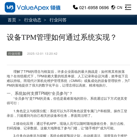
021-6958 0696
CN
首页
行业动态
行业问答
>
>
设备TPM管理如何通过系统实现？
行业问答
2025-12-01 13:20:42
理解了TPM的理念与框架后，许多企业面临的最大挑战是：如何将其有效落
地？在传统模式下，TPM依赖大量的纸质单据、人工记录和会议沟通，效率低下且
难以持续。而现代计算机化维护管理系统（CMMS）或集成化的设备管理软件，为T
PM的落地提供了强大的数字化平台，让理念得以高效、精准地执行。
一、系统如何支撑TPM的“全员参与”？
“全员参与”是TPM的灵魂，但也是最难落地的部分。系统通过以下方式使其变
得可行：
1.角色定义与权限分配：系统可以为不同角色设置专属门户和权限。操作工登
录后，只能看到与自己相关的设备和任务，界面简洁明了。
2.移动化应用：通过手机APP，现场人员可以随时随地接收任务、执行点检、
扫码报修、记录数据。这极大地降低了参与门槛，让“随手维护”成为可能。
3.任务自动推送与提醒：系统会根据预设计划，自动将清洁、润滑等自主维护