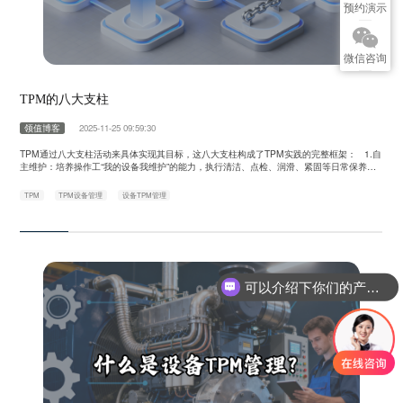
预约演示
微信咨询
TPM的八大支柱
领值博客
2025-11-25 09:59:30
TPM通过八大支柱活动来具体实现其目标，这八大支柱构成了TPM实践的完整框架： 1.自
主维护：培养操作工“我的设备我维护”的能力，执行清洁、点检、润滑、紧固等日常保养，
及早发现异常。 2.计划维护：由专业维修团队执行，基于设备状态和周期，进行更专业的点
检、预防性维修和预测性维修。 3.个别改善：针对设备存在的慢性问题或瓶颈，组建跨部门
TPM
TPM设备管理
设备TPM管理
小组进行专项攻关，追求极限效率。 4.初期管理：在……
可以介绍下你们的产品么？