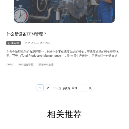
什么是设备TPM管理？
行业问答
2025-11-24 11:12:25
在当今激烈竞争的市场环境中，制造企业不仅需要先进的设备，更需要卓越的设备管理水
平。TPM（Total Productive Maintenance），即“全员生产维护”，正是这样一种旨在追求
设备综合效率极致化的管理体系。它远不止是一种维修策略，更是一种深入企业骨髓的管理
哲学和文化革命。 TPM起源于上世纪70年代的日本，由日本工程师协会倡导推广。其核心
TPM
TPM设备管理
设备TPM管理
定义可以概括为：以构建追求生产系统效率极限的企……
1
2
下一页
共2页
前往
页
相关推荐