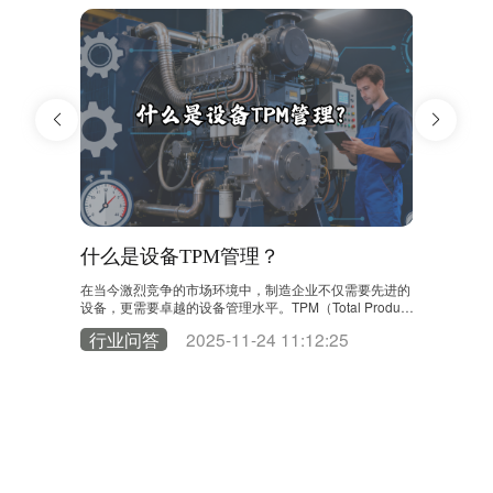
”活
什么是设备TPM管理？
TPM
在当今激烈竞争的市场环境中，制造企业不仅需要先进的
TPM通过
设备，更需要卓越的设备管理水平。TPM（Total Producti
成了TPM
自觉的“软
ve Maintenance），即“全员生产维护”，正是这样一种旨
的设备我维
自主维护”的
行业问答
2025-11-24 11:12:25
领值博
在追求设备综合效率极致化的管理体系。它远不止是一种
日常保养，
备绑定清洁、
维修策略，更是一种深入企业骨髓的管理哲学和文化革
执行，基于
7
在执行任务
命。 TPM起源于上世纪70年代的日本，由日本工程师协
维修和预测
发：系统基于
会倡导推广。其核心定义可以概括为：以构建追求生产系
题或瓶颈，
护工单。 异
统效率极限的企……
率。 4.初
过APP一键