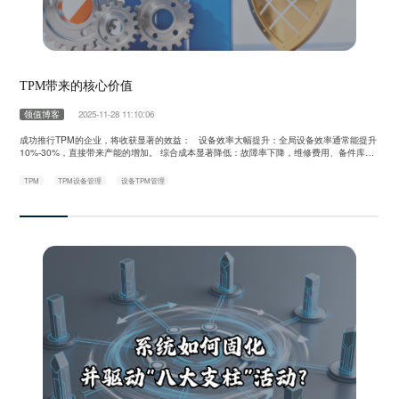
TPM带来的核心价值
领值博客
2025-11-28 11:10:06
成功推行TPM的企业，将收获显著的效益： 设备效率大幅提升：全局设备效率通常能提升
10%-30%，直接带来产能的增加。 综合成本显著降低：故障率下降，维修费用、备件库存
成本、质量损失成本等随之减少。 产品品质更加稳定：通过确保设备始终处于良好状态，从
源头上减少了因设备导致的质量波动。 员工能力与士气增强：员工在多技能化过程中获得成
TPM
TPM设备管理
设备TPM管理
长，参与感和成就感显著提升。 企业形象与竞争力提升：安……