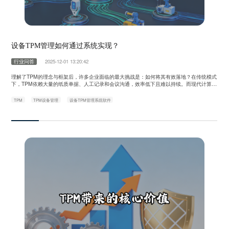
设备TPM管理如何通过系统实现？
行业问答
2025-12-01 13:20:42
理解了TPM的理念与框架后，许多企业面临的最大挑战是：如何将其有效落地？在传统模式
下，TPM依赖大量的纸质单据、人工记录和会议沟通，效率低下且难以持续。而现代计算机
化维护管理系统（CMMS）或集成化的设备管理软件，为TPM的落地提供了强大的数字化
平台，让理念得以高效、精准地执行。 一、系统如何支撑TPM的“全员参与”？ “全员参与”是
TPM
TPM设备管理
设备TPM管理系统软件
TPM的灵魂，但也是最难落地的部分。系统通过以下方式使其变得可行……