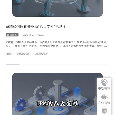
系统如何固化并驱动“八大支柱”活动？
领值博客
2025-11-27 17:20:07
系统将TPM的八大支柱活动，从依赖人记忆和自觉的“软要求”，转变为由数据驱动的“硬流
程”。 1.对“自主维护”的支撑： 标准化作业指导书：系统可为每台设备绑定清洁、点检、润
滑的图文、视频标准作业书。操作工在执行任务时随时查阅，确保操作规范。 自动化任务派
发：系统基于时间或设备运行周期，自动生成并派发自主维护工单。 异常快速上报：操作工
TPM
TPM设备管理
设备TPM管理
在点检中发现异常，可通过APP一键生成报修工单，并附带现场照片、……
电话咨询
在线咨询