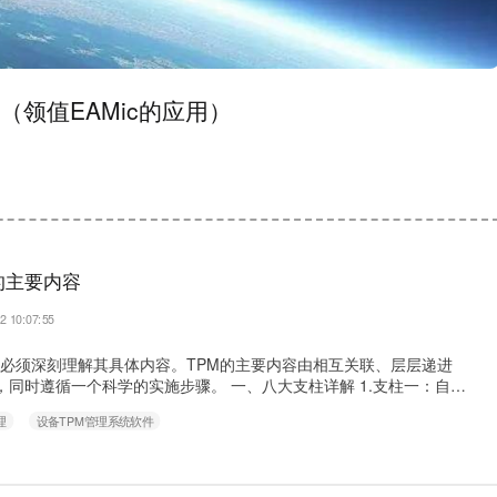
领值EAMic的应用）
的主要内容
2 10:07:55
，必须深刻理解其具体内容。TPM的主要内容由相互关联、层层递进
成，同时遵循一个科学的实施步骤。 一、八大支柱详解 1.支柱一：自主
操作工能够正确操作、保养和初步管理自己设备的能力。 核心内容： 初
理
设备TPM管理系统软件
行彻底的清洁，同时在清洁中发现微缺陷。 发生源与困难部位对策：
污染源、难以清洁和点检的部位。 制定自主维护暂定基准：建立清