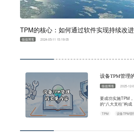
TPM的核心：如何通过软件实现持续改进（
领值博客
2024-05-11 15:19:05
设备TPM管理
领值博客
2025-12-0
要成功实施TPM
的“八大支柱”构
维护 目标：培养
TPM
设备TPM管
期清扫：对设备进
解决清洁中发现的
洁……