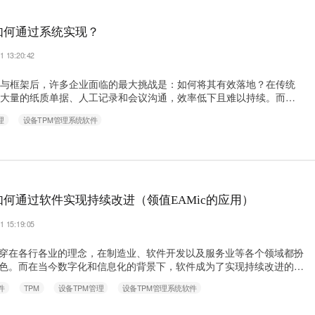
如何通过系统实现？
1 13:20:42
念与框架后，许多企业面临的最大挑战是：如何将其有效落地？在传统
赖大量的纸质单据、人工记录和会议沟通，效率低下且难以持续。而现
理系统（CMMS）或集成化的设备管理软件，为TPM的落地提供了强
理
设备TPM管理系统软件
让理念得以高效、精准地执行。 一、系统如何支撑TPM的“全员参
与”是TPM的灵魂，但也是最难落地的部分。系统通过以下方式使其变得可
如何通过软件实现持续改进（领值EAMic的应用）
1 15:19:05
穿在各行各业的理念，在制造业、软件开发以及服务业等各个领域都扮
色。而在当今数字化和信息化的背景下，软件成为了实现持续改进的核
al Productive Maintenance，全面生产维护）作为一种先进的生产管
件
TPM
设备TPM管理
设备TPM管理系统软件
全员参与，实现生产设备的全面高效运作。在现代企业管理中，TPM
护，还将其触角延伸到生产的各个环节，将精益……