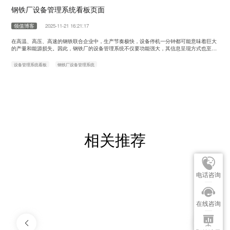
钢铁厂设备管理系统看板页面
领值博客
2025-11-21 16:21:17
在高温、高压、高速的钢铁联合企业中，生产节奏极快，设备停机一分钟都可能意味着巨大
的产量和能源损失。因此，钢铁厂的设备管理系统不仅要功能强大，其信息呈现方式也至关
重要。系统的看板页面，正是为设备管理者、维修经理乃至厂级领导打造的实时指挥中心和
决策驾驶舱，旨在通过高度可视化的方式，实现“一屏知全局，一键溯根源”的管理效果。 一
设备管理系统看板
钢铁厂设备管理系统
个优秀的钢铁厂设备管理看板，通常由以下几个核心区域构成，层层递进，从宏观总览……
相关推荐
电话咨询
在线咨询