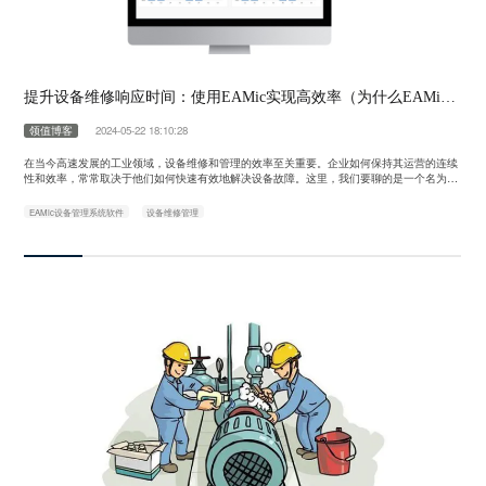
提升设备维修响应时间：使用EAMic实现高效率（为什么EAMic是最佳选项）
领值博客
2024-05-22 18:10:28
在当今高速发展的工业领域，设备维修和管理的效率至关重要。企业如何保持其运营的连续
性和效率，常常取决于他们如何快速有效地解决设备故障。这里，我们要聊的是一个名为E
AMic的先进设备资产管理系统，它如何帮助企业极大地提升设备维修响应时间，实现高效率
运维。 首先，想象一下你是一家大型制造企业的运营经理，在一个普通的工作日突然接到生
EAMic设备管理系统软件
设备维修管理
产线停止的紧急通知。这种情况下，每一分钟的停滞都可能导致巨大的经济损失。这……