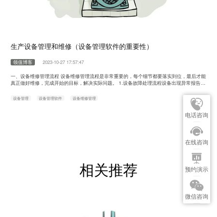
生产设备管理和维修（设备管理软件的重要性）
领值博客
2023-10-27 17:57:47
一、设备维修管理流程 设备维修管理流程是非常重要的，每个细节都要落实到位，最后才能
真正做好维修，完成开始的目标，解决实际问题。 1.设备故障处理流程设备出现异常报告生
产班长班长确认属实车间维修工设备出现故障操作工应先通知生产班长，由生产班长确认后
反映给车间维修工进行处理，维修工应先分析原因，查看是否需要更换，如果需要查看库存
设备管理
设备管理软件
设备维修管理
备件情况，有就采取维修措施进行维修，维修完车间进行验证正常运行进行记录存档……
电话咨询
在线咨询
相关推荐
预约演示
微信咨询