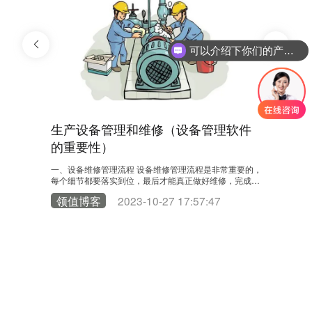
可以介绍下你们的产品么？
理软件
生产设备管理和维修（设备管理软件
生产设
的重要性）
的重要
非常重要的，
一、设备维修管理流程 设备维修管理流程是非常重要的，
一、设备维
修，完成开
每个细节都要落实到位，最后才能真正做好维修，完成开
每个细节都
流程设备出现
始的目标，解决实际问题。 1.设备故障处理流程设备出现
始的目标，
7
领值博客
2023-10-27 17:57:47
领值博
备出现故障
异常报告生产班长班长确认属实车间维修工设备出现故障
异常报告生
反映给车间
操作工应先通知生产班长，由生产班长确认后反映给车间
操作工应先
是否需要更
维修工进行处理，维修工应先分析原因，查看是否需要更
维修工进行
修措施进行
换，如果需要查看库存备件情况，有就采取维修措施进行
换，如果需
存档……
维修，维修完车间进行验证正常运行进行记录存档……
维修，维修