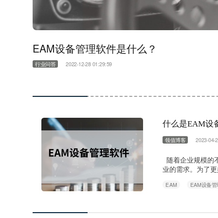
EAM设备管理软件是什么？
行业问答
2022-12-28 01:29:59
什么是EAM设
领值博客
2023-04-2
随着企业规模的不
业的需求。为了更好
nterprise 
EAM
EAM设备管
预算等功能的企业
购、安装、使用、