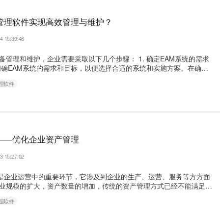
M管理软件实现高效管理与维护？
4 15:39:46
备管理和维护，企业需要采取以下几个步骤： 1. 确定EAM系统的需求
明确EAM系统的需求和目标，以便选择合适的系统和实施方案。在确定
业需要考虑自身的业务特点和管理模式，以确保EAM系统能够与企业
理软件
. 选择合适的EAM系统和实施方案 企业需要选择合适的EAM系统和实施
能够满足企业的需求和目标。在选择系统和实施方案时，企业……
——优化企业资产管理
3 15:27:02
企业运营中的重要环节，它涉及到企业的生产、运营、服务等方方面
业规模的扩大，资产数量的增加，传统的资产管理方式已经不能满足企
M管理系统就可以解决这一系列问题。 EAM管理系统是什么？ EAM全称
理软件
nterprise Asset Management)，是一种基于计算机技术的资产管
…