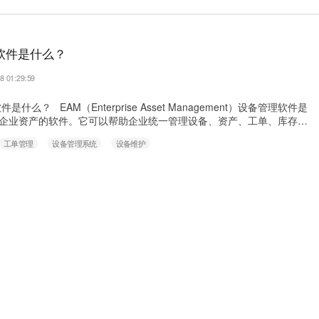
软件是什么？
8 01:29:59
么？ EAM（Enterprise Asset Management）设备管理软件是
企业资产的软件。它可以帮助企业统一管理设备、资产、工单、库存和
通过数据分析帮助企业提高资产利用率和工作效率。EAM设备管理软
工单管理
设备管理系统
设备维护
能：设备监控和维护、资产追踪和评估、工单管理、库存管理、供应商
。 &nb……