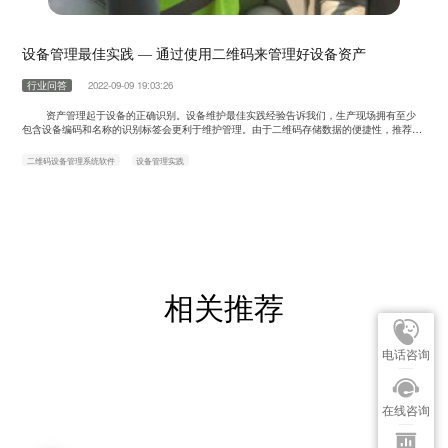
设备管理最佳实践 — 通过使用二维码来管理好设备资产
行业问答
2022-09-09 19:03:26
资产管理起于设备的正确识别。设备维护最佳实践经验告诉我们，生产现场拥有至少
包含设备编码和名称的识别标签会更利于维护管理。由于二维码存储数据的便捷性，推荐将
携带设备身份标识信息的二维码置于标签内。 这样一来，设备维护管理人员就可以直接扫描
二维码浏览设备信息，提报故障，确认点检工作等等。总而言之，二维码已成为领值移动解
二维码设备管理系统软件
设备管理实践
决方案EAMic®中最关键的部分。而由于每台设备都需要有唯一的二维码……
相关推荐
电话咨询
在线咨询