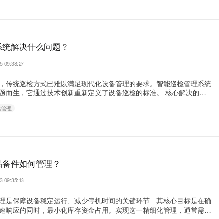
作为设备身份的唯一标识，构成了完整的数字管……
系统解决什么问题？
5 09:38:27
，传统巡检方式已难以满足现代化设备管理的要求。智能巡检管理系统
题而生，它通过技术创新重新定义了设备巡检的标准。 核心解决的问
除人工记录的误差与低效 传统纸质记录存在字迹不清、数据错误、记录遗
检管理
能巡检系统通过标准化电子表单和自动数据采集，彻底消除了人工记录
能够自动识别设备状态，确保数据采集的准确性和完整性。 2.解决信
品备件如何管理？
3 09:35:13
理是保障设备稳定运行、减少停机时间的关键环节，其核心目标是在确
速响应的同时，最小化库存资金占用。实现这一精细化管理，通常需要
理体系。 一、 建立标准化档案与分类体系 管理的第一步是“摸清家