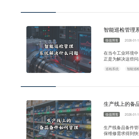
工具；二维码标签
智能巡检管理
领值博客
2026-01-1
在当今工业环境中
正是为解决这些问
题包括： 1.消
巡检系统
智能巡
漏等突出问题。智
的不确定性。系统
息孤……
生产线上的备
领值博客
2026-01-1
生产线备品备件管
保维修需求得到快
构建一个闭环的管