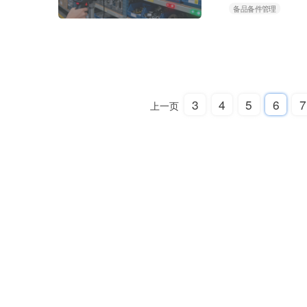
备品备件管理
底”。需要为每一
号、供应商等信息
值、关键程……
3
4
5
6
7
上一页