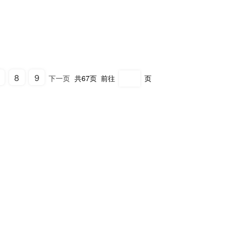
种备件建立唯一的身份标识和电子档案，记录其名称、规格型号、图
。更重要的是，采用科学的分类方法，如ABC分类法，根据备件的价
8
9
下一页
共67页
前往
页