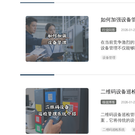
如何加强设备
行业问答
2026-01-2
在当前竞争激烈的
设备管理不仅能够
备管理制度体系 
设备管理
造、报废等各个环
周期记录。实施设
预防性维……
二维码设备巡
领值博客
2026-01-2
二维码设备巡检管
案，它将传统的设
架构与核心功能： 
二维码巡检系统
三层架构。云端平