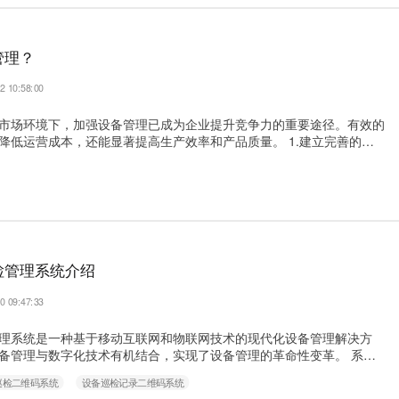
管理？
2 10:58:00
市场环境下，加强设备管理已成为企业提升竞争力的重要途径。有效的
降低运营成本，还能显著提高生产效率和产品质量。 1.建立完善的设
制定标准化的设备管理流程，包括设备采购、验收、使用、维护、改
节的操作规范。建立设备档案管理制度，确保每台设备都有完整的生命
备分类管理，对不同重要程度的设备采取差异化的管理策略。 2.推行
检管理系统介绍
0 09:47:33
理系统是一种基于移动互联网和物联网技术的现代化设备管理解决方
备管理与数字化技术有机结合，实现了设备管理的革命性变革。 系统
1.三位一体的系统架构 该系统采用”云端平台+移动终端+设备标识”的
巡检二维码系统
设备巡检记录二维码系统
台负责数据存储、分析和权限管理；移动终端作为数据采集和任务执行